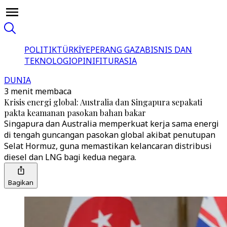
POLITIK
TÜRKİYE
PERANG GAZA
BISNIS DAN
TEKNOLOGI
OPINI
FITUR
ASIA
DUNIA
3 menit membaca
Krisis energi global: Australia dan Singapura sepakati
pakta keamanan pasokan bahan bakar
Singapura dan Australia memperkuat kerja sama energi
di tengah guncangan pasokan global akibat penutupan
Selat Hormuz, guna memastikan kelancaran distribusi
diesel dan LNG bagi kedua negara.
Bagikan