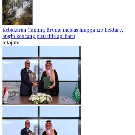
Kebakaran Gunung Bromo meluas hingga 120 hektare,
angin kencang picu titik api baru
Jelajahi