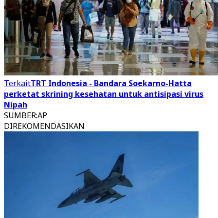
Terkait
TRT Indonesia - Bandara Soekarno-Hatta
perketat skrining kesehatan untuk antisipasi virus
Nipah
SUMBER
:
AP
DIREKOMENDASIKAN