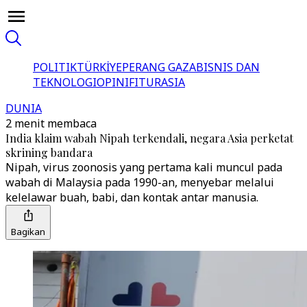
POLITIK
TÜRKİYE
PERANG GAZA
BISNIS DAN
TEKNOLOGI
OPINI
FITUR
ASIA
DUNIA
2 menit membaca
India klaim wabah Nipah terkendali, negara Asia perketat
skrining bandara
Nipah, virus zoonosis yang pertama kali muncul pada
wabah di Malaysia pada 1990-an, menyebar melalui
kelelawar buah, babi, dan kontak antar manusia.
Bagikan