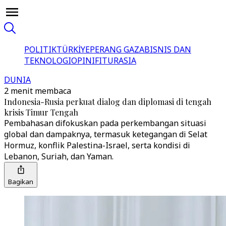
POLITIK
TÜRKİYE
PERANG GAZA
BISNIS DAN
TEKNOLOGI
OPINI
FITUR
ASIA
DUNIA
2 menit membaca
Indonesia-Rusia perkuat dialog dan diplomasi di tengah
krisis Timur Tengah
Pembahasan difokuskan pada perkembangan situasi
global dan dampaknya, termasuk ketegangan di Selat
Hormuz, konflik Palestina-Israel, serta kondisi di
Lebanon, Suriah, dan Yaman.
Bagikan