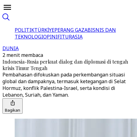
POLITIK
TÜRKİYE
PERANG GAZA
BISNIS DAN
TEKNOLOGI
OPINI
FITUR
ASIA
DUNIA
2 menit membaca
Indonesia-Rusia perkuat dialog dan diplomasi di tengah
krisis Timur Tengah
Pembahasan difokuskan pada perkembangan situasi
global dan dampaknya, termasuk ketegangan di Selat
Hormuz, konflik Palestina-Israel, serta kondisi di
Lebanon, Suriah, dan Yaman.
Bagikan