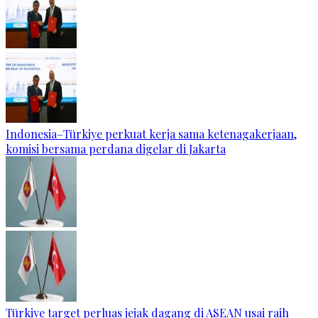
Indonesia–Türkiye perkuat kerja sama ketenagakerjaan,
komisi bersama perdana digelar di Jakarta
Türkiye target perluas jejak dagang di ASEAN usai raih