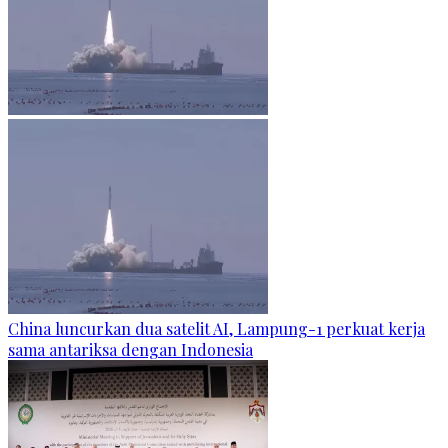
China luncurkan dua satelit AI, Lampung-1 perkuat kerja
sama antariksa dengan Indonesia