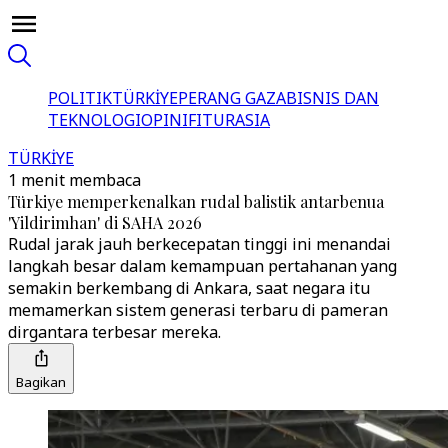
POLITIK
TÜRKİYE
PERANG GAZA
BISNIS DAN
TEKNOLOGI
OPINI
FITUR
ASIA
TÜRKİYE
1 menit membaca
Türkiye memperkenalkan rudal balistik antarbenua
'Yildirimhan' di SAHA 2026
Rudal jarak jauh berkecepatan tinggi ini menandai
langkah besar dalam kemampuan pertahanan yang
semakin berkembang di Ankara, saat negara itu
memamerkan sistem generasi terbaru di pameran
dirgantara terbesar mereka.
Bagikan