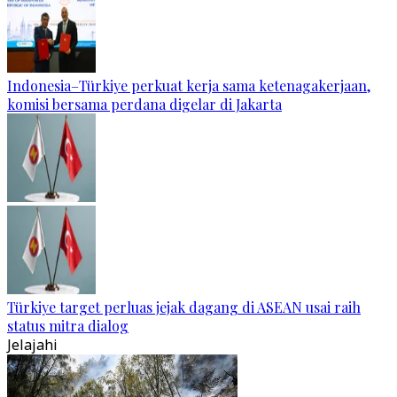
Indonesia–Türkiye perkuat kerja sama ketenagakerjaan,
komisi bersama perdana digelar di Jakarta
Türkiye target perluas jejak dagang di ASEAN usai raih
status mitra dialog
Jelajahi