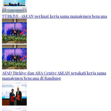
TÜRKİYE–ASEAN perkuat kerja sama manajemen bencana
AFAD Türkiye dan AHA Centre ASEAN sepakati kerja sama
manajemen bencana di Bandung