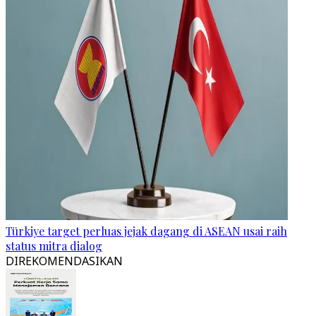
Türkiye target perluas jejak dagang di ASEAN usai raih
status mitra dialog
DIREKOMENDASIKAN