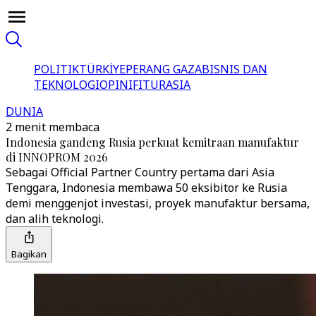
POLITIK
TÜRKİYE
PERANG GAZA
BISNIS DAN
TEKNOLOGI
OPINI
FITUR
ASIA
DUNIA
2 menit membaca
Indonesia gandeng Rusia perkuat kemitraan manufaktur
di INNOPROM 2026
Sebagai Official Partner Country pertama dari Asia
Tenggara, Indonesia membawa 50 eksibitor ke Rusia
demi menggenjot investasi, proyek manufaktur bersama,
dan alih teknologi.
Bagikan