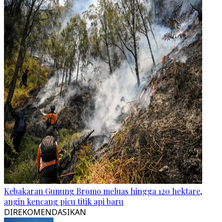
Kebakaran Gunung Bromo meluas hingga 120 hektare,
angin kencang picu titik api baru
DIREKOMENDASIKAN