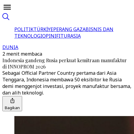
POLITIK
TÜRKİYE
PERANG GAZA
BISNIS DAN
TEKNOLOGI
OPINI
FITUR
ASIA
DUNIA
2 menit membaca
Indonesia gandeng Rusia perkuat kemitraan manufaktur
di INNOPROM 2026
Sebagai Official Partner Country pertama dari Asia
Tenggara, Indonesia membawa 50 eksibitor ke Rusia
demi menggenjot investasi, proyek manufaktur bersama,
dan alih teknologi.
Bagikan