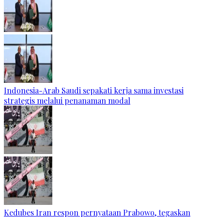
Indonesia-Arab Saudi sepakati kerja sama investasi
strategis melalui penanaman modal
Kedubes Iran respon pernyataan Prabowo, tegaskan