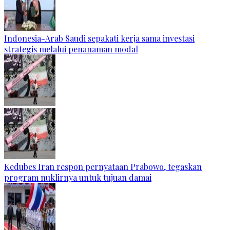
Indonesia-Arab Saudi sepakati kerja sama investasi
strategis melalui penanaman modal
Kedubes Iran respon pernyataan Prabowo, tegaskan
program nuklirnya untuk tujuan damai