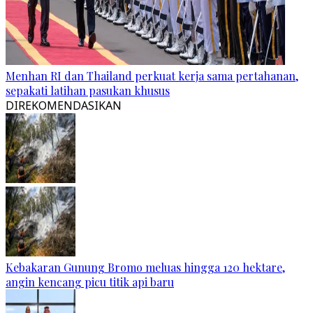
Menhan RI dan Thailand perkuat kerja sama pertahanan,
sepakati latihan pasukan khusus
DIREKOMENDASIKAN
Kebakaran Gunung Bromo meluas hingga 120 hektare,
angin kencang picu titik api baru