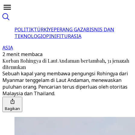
POLITIK
TÜRKİYE
PERANG GAZA
BISNIS DAN
TEKNOLOGI
OPINI
FITUR
ASIA
ASIA
2 menit membaca
Korban Rohingya di Laut Andaman bertambah, 31 jenazah
ditemukan
Sebuah kapal yang membawa pengungsi Rohingya dari
Myanmar tenggelam di Laut Andaman, menewaskan
puluhan orang. Pencarian terus diperluas oleh otoritas
Malaysia dan Thailand.
Bagikan