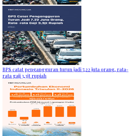
BPS catat pengangguran turun jadi 7,22 juta orang, rata-
rata gaji 3,3jt rupiah