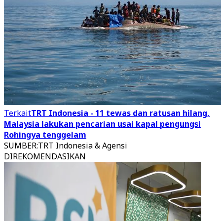
Terkait
TRT Indonesia - 11 tewas dan ratusan hilang,
Malaysia lakukan pencarian usai kapal pengungsi
Rohingya tenggelam
SUMBER
:
TRT Indonesia & Agensi
DIREKOMENDASIKAN