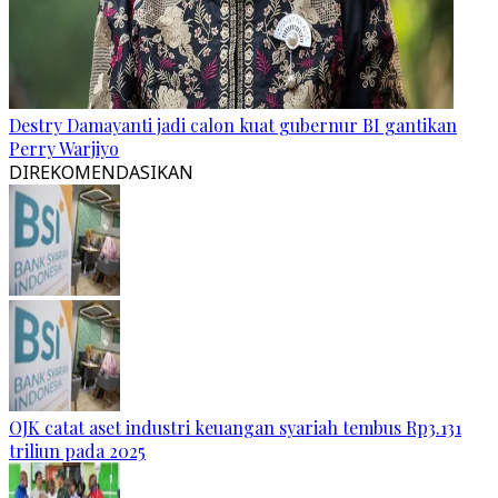
Destry Damayanti jadi calon kuat gubernur BI gantikan
Perry Warjiyo
DIREKOMENDASIKAN
OJK catat aset industri keuangan syariah tembus Rp3.131
triliun pada 2025