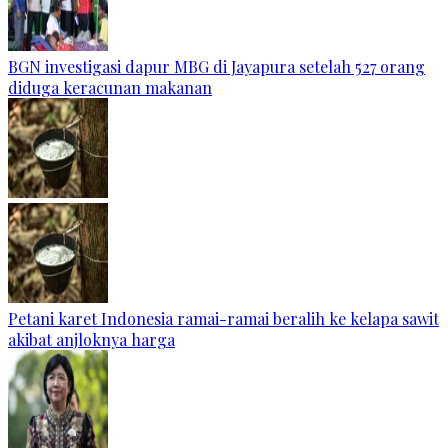
BGN investigasi dapur MBG di Jayapura setelah 527 orang
diduga keracunan makanan
Petani karet Indonesia ramai-ramai beralih ke kelapa sawit
akibat anjloknya harga