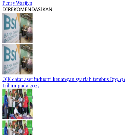
Perry Warjiyo
DIREKOMENDASIKAN
OJK catat aset industri keuangan syariah tembus Rp3.131
triliun pada 2025