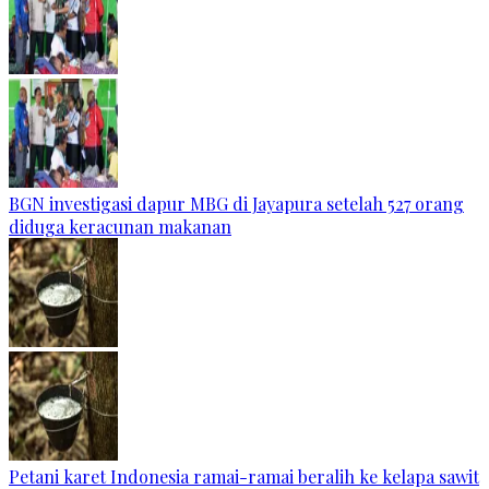
BGN investigasi dapur MBG di Jayapura setelah 527 orang
diduga keracunan makanan
Petani karet Indonesia ramai-ramai beralih ke kelapa sawit