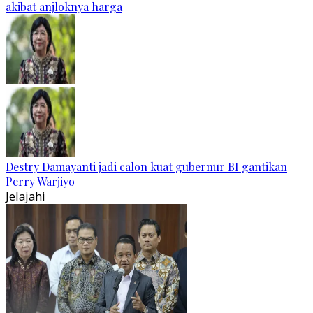
akibat anjloknya harga
Destry Damayanti jadi calon kuat gubernur BI gantikan
Perry Warjiyo
Jelajahi