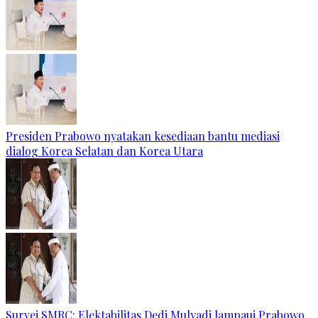
Presiden Prabowo nyatakan kesediaan bantu mediasi
dialog Korea Selatan dan Korea Utara
Survei SMRC: Elektabilitas Dedi Mulyadi lampaui Prabowo