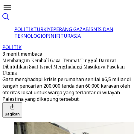
POLITIK
TÜRKİYE
PERANG GAZA
BISNIS DAN
TEKNOLOGI
OPINI
FITUR
ASIA
POLITIK
3 menit membaca
Membangun Kembali Gaza: Tempat Tinggal Darurat
Dibutuhkan Saat Israel Menghalangi Masuknya Pasokan
Utama
Gaza menghadapi krisis perumahan senilai $6,5 miliar di
tengah pencarian 200.000 tenda dan 60.000 karavan oleh
otoritas lokal untuk warga yang terlantar di wilayah
Palestina yang dikepung tersebut.
Bagikan