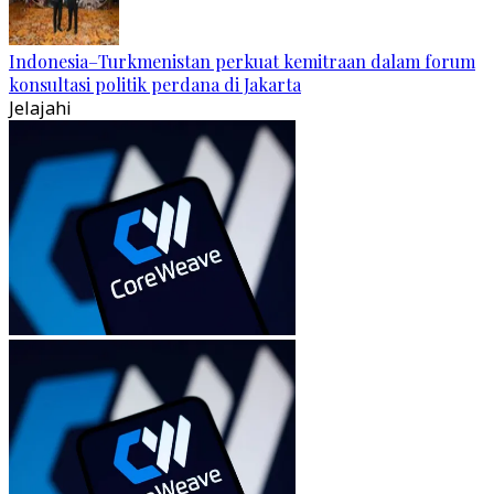
Indonesia–Turkmenistan perkuat kemitraan dalam forum
konsultasi politik perdana di Jakarta
Jelajahi