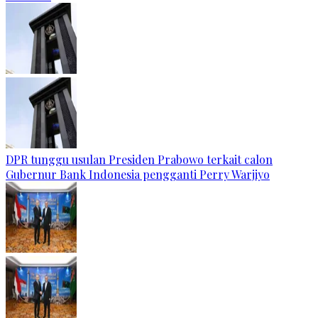
DPR tunggu usulan Presiden Prabowo terkait calon
Gubernur Bank Indonesia pengganti Perry Warjiyo