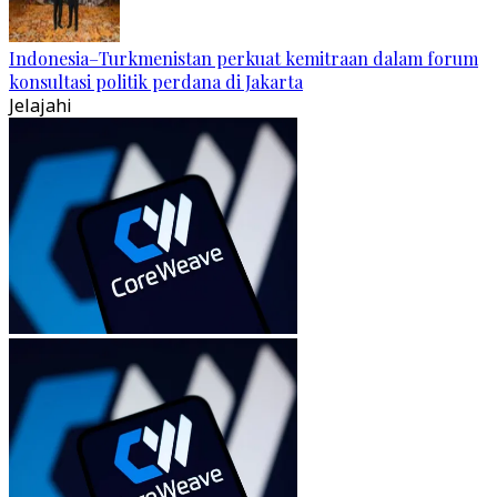
Indonesia–Turkmenistan perkuat kemitraan dalam forum
konsultasi politik perdana di Jakarta
Jelajahi