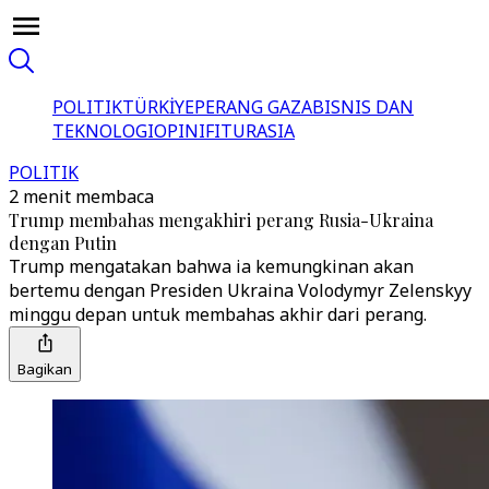
POLITIK
TÜRKİYE
PERANG GAZA
BISNIS DAN
TEKNOLOGI
OPINI
FITUR
ASIA
POLITIK
2 menit membaca
Trump membahas mengakhiri perang Rusia-Ukraina
dengan Putin
Trump mengatakan bahwa ia kemungkinan akan
bertemu dengan Presiden Ukraina Volodymyr Zelenskyy
minggu depan untuk membahas akhir dari perang.
Bagikan