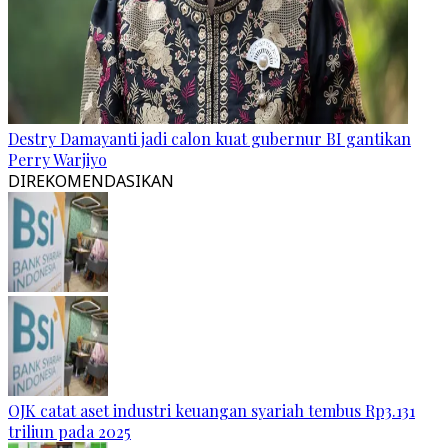
Destry Damayanti jadi calon kuat gubernur BI gantikan
Perry Warjiyo
DIREKOMENDASIKAN
OJK catat aset industri keuangan syariah tembus Rp3.131
triliun pada 2025