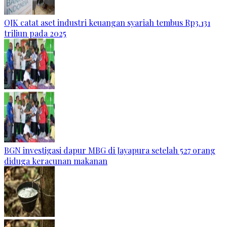
OJK catat aset industri keuangan syariah tembus Rp3.131
triliun pada 2025
BGN investigasi dapur MBG di Jayapura setelah 527 orang
diduga keracunan makanan