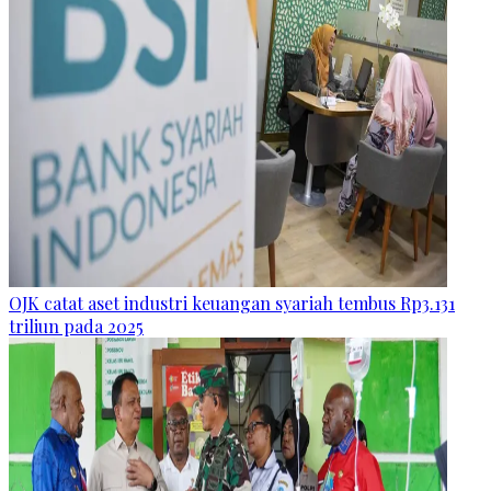
OJK catat aset industri keuangan syariah tembus Rp3.131
triliun pada 2025