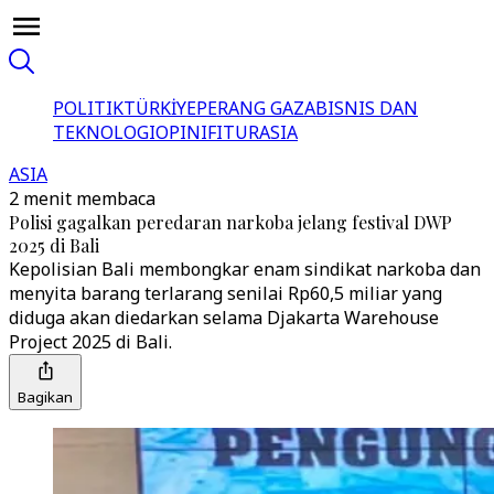
POLITIK
TÜRKİYE
PERANG GAZA
BISNIS DAN
TEKNOLOGI
OPINI
FITUR
ASIA
ASIA
2 menit membaca
Polisi gagalkan peredaran narkoba jelang festival DWP
2025 di Bali
Kepolisian Bali membongkar enam sindikat narkoba dan
menyita barang terlarang senilai Rp60,5 miliar yang
diduga akan diedarkan selama Djakarta Warehouse
Project 2025 di Bali.
Bagikan