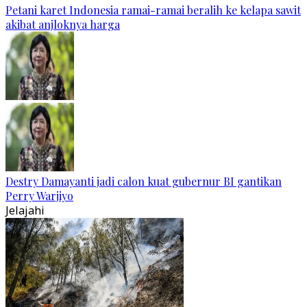
Petani karet Indonesia ramai-ramai beralih ke kelapa sawit
akibat anjloknya harga
Destry Damayanti jadi calon kuat gubernur BI gantikan
Perry Warjiyo
Jelajahi