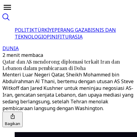
POLITIK
TÜRKİYE
PERANG GAZA
BISNIS DAN
TEKNOLOGI
OPINI
FITUR
ASIA
DUNIA
2 menit membaca
Qatar dan AS mendorong diplomasi terkait Iran dan
Lebanon dalam pembicaraan di Doha
Menteri Luar Negeri Qatar, Sheikh Mohammed bin
Abdulrahman Al Thani, bertemu dengan utusan AS Steve
Witkoff dan Jared Kushner untuk meninjau negosiasi AS-
Iran, gencatan senjata Lebanon, dan upaya mediasi yang
sedang berlangsung, setelah Tehran menolak
pembicaraan langsung dengan Washington.
Bagikan