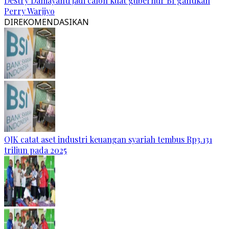
Destry Damayanti jadi calon kuat gubernur BI gantikan
Perry Warjiyo
DIREKOMENDASIKAN
OJK catat aset industri keuangan syariah tembus Rp3.131
triliun pada 2025