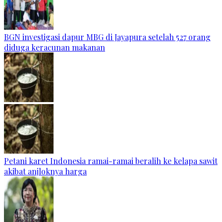
BGN investigasi dapur MBG di Jayapura setelah 527 orang
diduga keracunan makanan
Petani karet Indonesia ramai-ramai beralih ke kelapa sawit
akibat anjloknya harga