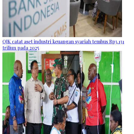
OJK catat aset industri keuangan syariah tembus Rp3.131
triliun pada 2025