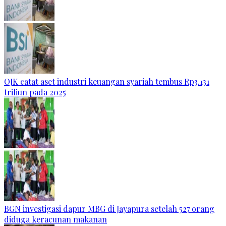
OJK catat aset industri keuangan syariah tembus Rp3.131
triliun pada 2025
BGN investigasi dapur MBG di Jayapura setelah 527 orang
diduga keracunan makanan