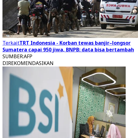
Terkait
TRT Indonesia - Korban tewas banjir–longsor
Sumatera capai 950 jiwa, BNPB: data bisa bertambah
SUMBER
:
AFP
DIREKOMENDASIKAN