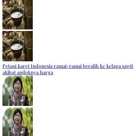
Petani karet Indonesia ramai-ramai beralih ke kelapa sawit
akibat anjloknya harga