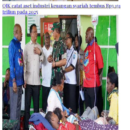
OJK catat aset industri keuangan syariah tembus Rp3.131
triliun pada 2025