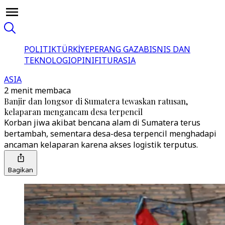
POLITIK
TÜRKİYE
PERANG GAZA
BISNIS DAN
TEKNOLOGI
OPINI
FITUR
ASIA
ASIA
2 menit membaca
Banjir dan longsor di Sumatera tewaskan ratusan,
kelaparan mengancam desa terpencil
Korban jiwa akibat bencana alam di Sumatera terus
bertambah, sementara desa-desa terpencil menghadapi
ancaman kelaparan karena akses logistik terputus.
Bagikan