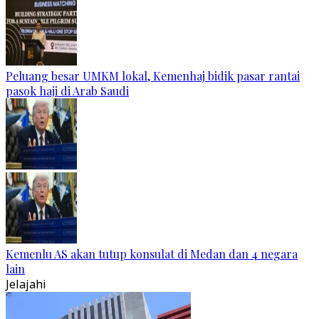
Peluang besar UMKM lokal, Kemenhaj bidik pasar rantai
pasok haji di Arab Saudi
Kemenlu AS akan tutup konsulat di Medan dan 4 negara
lain
Jelajahi