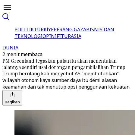
POLITIK
TÜRKİYE
PERANG GAZA
BISNIS DAN
TEKNOLOGI
OPINI
FITUR
ASIA
DUNIA
2 menit membaca
PM Greenland tegaskan pulau itu akan menentukan
jalannya sendiri usai dorongan pengambilalihan Trump
Trump berulang kali menyebut AS “membutuhkan”
wilayah otonom kaya sumber daya itu demi alasan
keamanan dan tak menutup opsi penggunaan kekuatan.
Bagikan