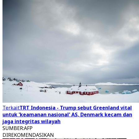
Terkait
TRT Indonesia - Trump sebut Greenland vital
untuk 'keamanan nasional' AS, Denmark kecam dan
jaga integritas wilayah
SUMBER
:
AFP
DIREKOMENDASIKAN