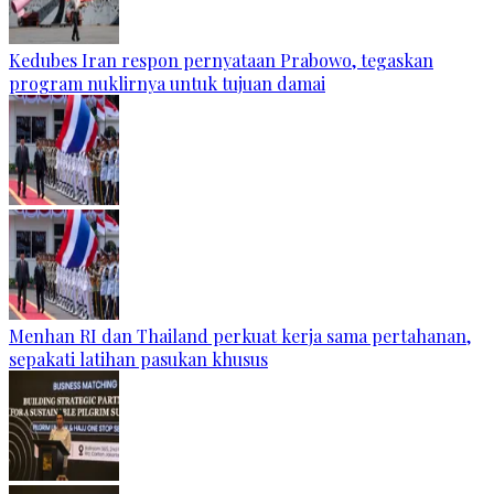
Kedubes Iran respon pernyataan Prabowo, tegaskan
program nuklirnya untuk tujuan damai
Menhan RI dan Thailand perkuat kerja sama pertahanan,
sepakati latihan pasukan khusus