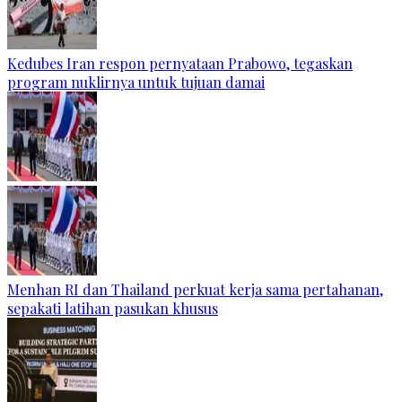
Kedubes Iran respon pernyataan Prabowo, tegaskan
program nuklirnya untuk tujuan damai
Menhan RI dan Thailand perkuat kerja sama pertahanan,
sepakati latihan pasukan khusus