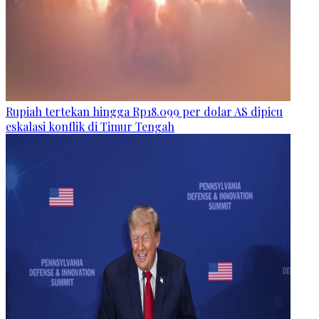
Rupiah tertekan hingga Rp18.099 per dolar AS dipicu
eskalasi konflik di Timur Tengah