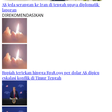
AS jeda serangan ke Iran di tengah upaya diplomatik:
laporan
DIREKOMENDASIKAN
Rupiah tertekan hingga Rp18.099 per dolar AS dipicu
eskalasi konflik di Timur Tengah