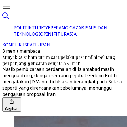
POLITIK
TÜRKİYE
PERANG GAZA
BISNIS DAN
TEKNOLOGI
OPINI
FITUR
ASIA
KONFLIK ISRAEL-IRAN
3 menit membaca
Minyak & saham turun saat pelaku pasar nilai peluang
perpanjang gencatan senjata AS–Iran
Nasib pembicaraan perdamaian di Islamabad masih
menggantung, dengan seorang pejabat Gedung Putih
mengatakan JD Vance tidak akan berangkat pada Selasa
seperti yang direncanakan sebelumnya, menunggu
pengajuan proposal Iran.
Bagikan