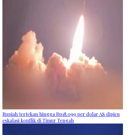
Rupiah tertekan hingga Rp18.099 per dolar AS dipicu
eskalasi konflik di Timur Tengah