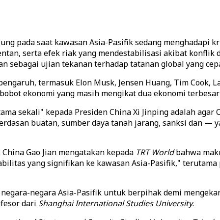
ung pada saat kawasan Asia-Pasifik sedang menghadapi kr
an, serta efek riak yang mendestabilisasi akibat konflik di
n sebagai ujian tekanan terhadap tatanan global yang cepa
pengaruh, termasuk Elon Musk, Jensen Huang, Tim Cook, La
 bobot ekonomi yang masih mengikat dua ekonomi terbesar 
a sekali" kepada Presiden China Xi Jinping adalah agar C
erdasan buatan, sumber daya tanah jarang, sanksi dan — 
ik China Gao Jian mengatakan kepada
TRT World
bahwa makna
itas yang signifikan ke kawasan Asia-Pasifik," terutama 
egara-negara Asia-Pasifik untuk berpihak demi mengekan
ofesor dari
Shanghai International Studies University
.