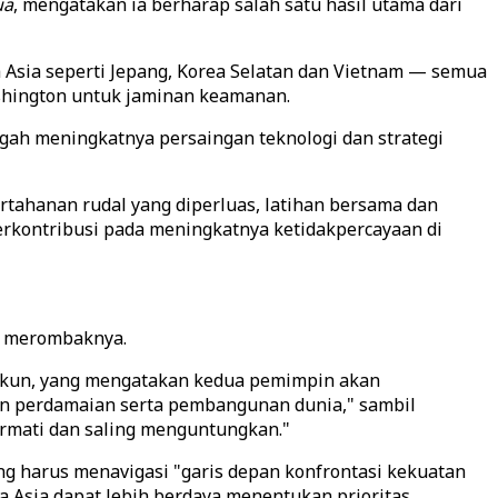
ua
, mengatakan ia berharap salah satu hasil utama dari
sia seperti Jepang, Korea Selatan dan Vietnam — semua
ashington untuk jaminan keamanan.
ah meningkatnya persaingan teknologi dan strategi
rtahanan rudal yang diperluas, latihan bersama dan
erkontribusi pada meningkatnya ketidakpercayaan di
n merombaknya.
 Jiakun, yang mengatakan kedua pemimpin akan
n perdamaian serta pembangunan dunia," sambil
rmati dan saling menguntungkan."
g harus menavigasi "garis depan konfrontasi kekuatan
a Asia dapat lebih berdaya menentukan prioritas