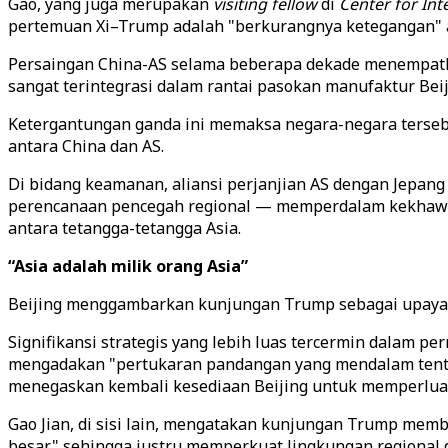
Gao, yang juga merupakan
visiting fellow
di
Center for Int
pertemuan Xi–Trump adalah "berkurangnya ketegangan" a
Persaingan China-AS selama beberapa dekade menempatk
sangat terintegrasi dalam rantai pasokan manufaktur Be
Ketergantungan ganda ini memaksa negara-negara terseb
antara China dan AS.
Di bidang keamanan, aliansi perjanjian AS dengan Jepang
perencanaan pencegah regional — memperdalam kekhawatir
antara tetangga-tetangga Asia.
“Asia adalah milik orang Asia”
Beijing menggambarkan kunjungan Trump sebagai upaya 
Signifikansi strategis yang lebih luas tercermin dalam 
mengadakan "pertukaran pandangan yang mendalam tenta
menegaskan kembali kesediaan Beijing untuk memperluas
Gao Jian, di sisi lain, mengatakan kunjungan Trump mem
besar," sehingga justru memperkuat lingkungan regional 