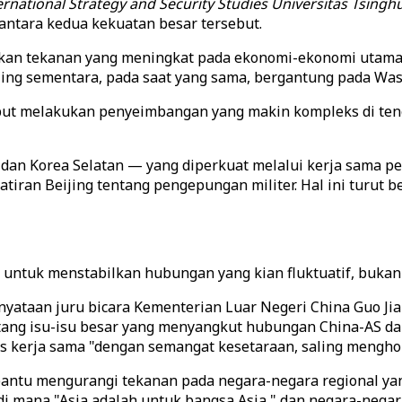
ernational Strategy and Security Studies Universitas Tsingh
ntara kedua kekuatan besar tersebut.
an tekanan yang meningkat pada ekonomi-ekonomi utama A
ijing sementara, pada saat yang sama, bergantung pada W
ut melakukan penyeimbangan yang makin kompleks di teng
 dan Korea Selatan — yang diperkuat melalui kerja sama pe
an Beijing tentang pengepungan militer. Hal ini turut b
untuk menstabilkan hubungan yang kian fluktuatif, buka
pernyataan juru bicara Kementerian Luar Negeri China Guo
ng isu-isu besar yang menyangkut hubungan China-AS da
 kerja sama "dengan semangat kesetaraan, saling mengho
bantu mengurangi tekanan pada negara-negara regional yan
di mana "Asia adalah untuk bangsa Asia," dan negara-negar