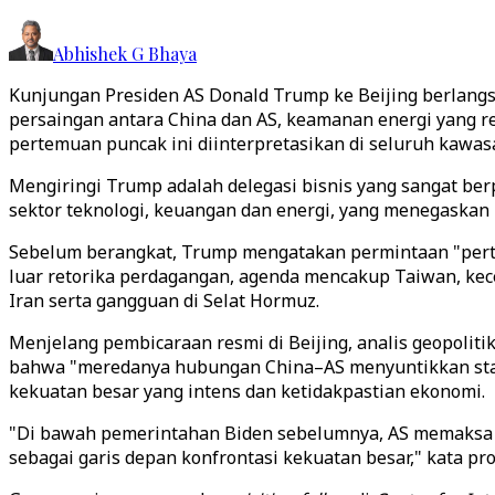
Abhishek G Bhaya
Kunjungan Presiden AS Donald Trump ke Beijing berlangs
persaingan antara China dan AS, keamanan energi yang rent
pertemuan puncak ini diinterpretasikan di seluruh kawasa
Mengiringi Trump adalah delegasi bisnis yang sangat ber
sektor teknologi, keuangan dan energi, yang menegaskan
Sebelum berangkat, Trump mengatakan permintaan "pertam
luar retorika perdagangan, agenda mencakup Taiwan, kec
Iran serta gangguan di Selat Hormuz.
Menjelang pembicaraan resmi di Beijing, analis geopolit
bahwa "meredanya hubungan China–AS menyuntikkan stabil
kekuatan besar yang intens dan ketidakpastian ekonomi.
"Di bawah pemerintahan Biden sebelumnya, AS memaksa n
sebagai garis depan konfrontasi kekuatan besar," kata pr