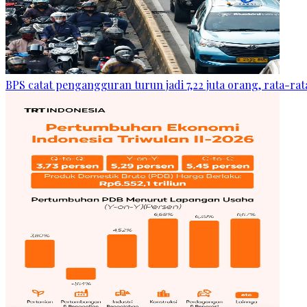
BPS catat pengangguran turun jadi 7,22 juta orang, rata-rata 