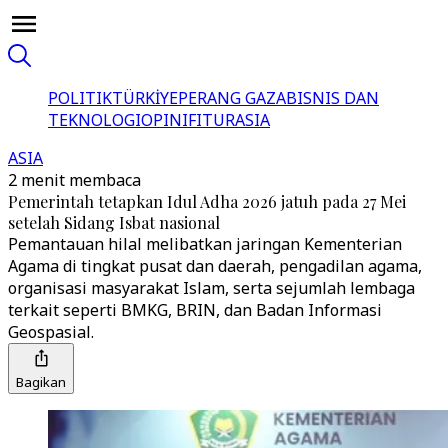
POLITIK
TÜRKİYE
PERANG GAZA
BISNIS DAN
TEKNOLOGI
OPINI
FITUR
ASIA
ASIA
2 menit membaca
Pemerintah tetapkan Idul Adha 2026 jatuh pada 27 Mei
setelah Sidang Isbat nasional
Pemantauan hilal melibatkan jaringan Kementerian
Agama di tingkat pusat dan daerah, pengadilan agama,
organisasi masyarakat Islam, serta sejumlah lembaga
terkait seperti BMKG, BRIN, dan Badan Informasi
Geospasial.
Bagikan