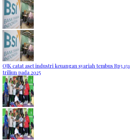
OJK catat aset industri keuangan syariah tembus Rp3.131
triliun pada 2025