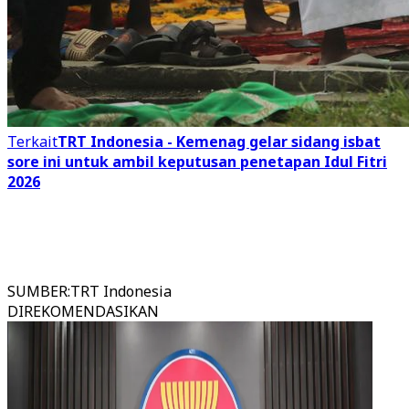
Terkait
TRT Indonesia - Kemenag gelar sidang isbat
sore ini untuk ambil keputusan penetapan Idul Fitri
2026
SUMBER
:
TRT Indonesia
DIREKOMENDASIKAN