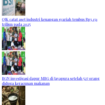
OJK catat aset industri keuangan syariah tembus Rp3.131
triliun pada 2025
BGN investigasi dapur MBG di Jayapura setelah 527 orang
diduga keracunan makanan