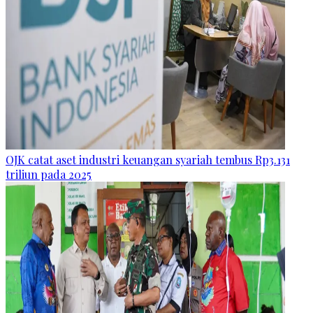
OJK catat aset industri keuangan syariah tembus Rp3.131
triliun pada 2025