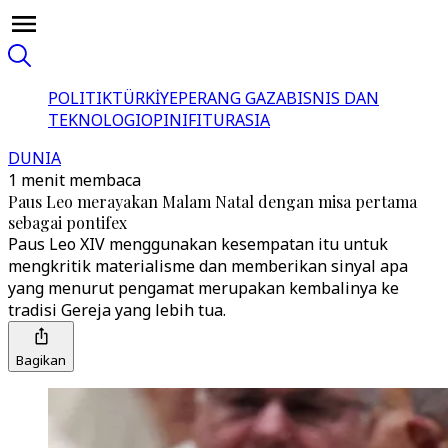
POLITIK
TÜRKİYE
PERANG GAZA
BISNIS DAN
TEKNOLOGI
OPINI
FITUR
ASIA
DUNIA
1 menit membaca
Paus Leo merayakan Malam Natal dengan misa pertama
sebagai pontifex
Paus Leo XIV menggunakan kesempatan itu untuk
mengkritik materialisme dan memberikan sinyal apa
yang menurut pengamat merupakan kembalinya ke
tradisi Gereja yang lebih tua.
Bagikan