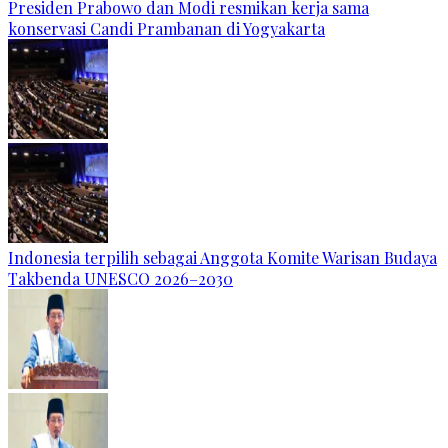
Presiden Prabowo dan Modi resmikan kerja sama
konservasi Candi Prambanan di Yogyakarta
Indonesia terpilih sebagai Anggota Komite Warisan Budaya
Takbenda UNESCO 2026–2030