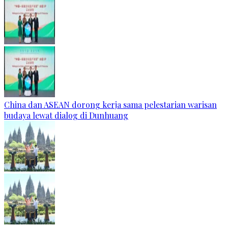
China dan ASEAN dorong kerja sama pelestarian warisan
budaya lewat dialog di Dunhuang