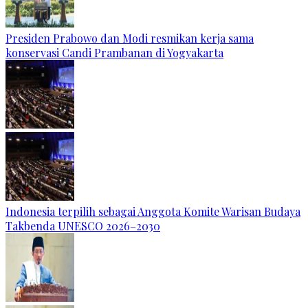
Presiden Prabowo dan Modi resmikan kerja sama
konservasi Candi Prambanan di Yogyakarta
Indonesia terpilih sebagai Anggota Komite Warisan Budaya
Takbenda UNESCO 2026–2030