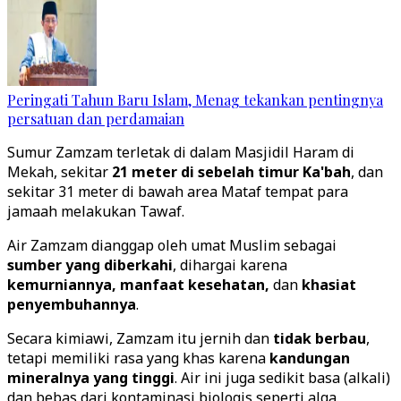
Peringati Tahun Baru Islam, Menag tekankan pentingnya
persatuan dan perdamaian
Sumur Zamzam terletak di dalam Masjidil Haram di
Mekah, sekitar
21 meter di sebelah timur Ka'bah
, dan
sekitar 31 meter di bawah area Mataf tempat para
jamaah melakukan Tawaf.
Air Zamzam dianggap oleh umat Muslim sebagai
sumber yang diberkahi
, dihargai karena
kemurniannya, manfaat kesehatan,
dan
khasiat
penyembuhannya
.
Secara kimiawi, Zamzam itu jernih dan
tidak berbau
,
tetapi memiliki rasa yang khas karena
kandungan
mineralnya yang tinggi
. Air ini juga sedikit basa (alkali)
dan bebas dari kontaminasi biologis seperti alga.