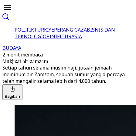
POLITIK
TÜRKİYE
PERANG GAZA
BISNIS DAN
TEKNOLOGI
OPINI
FITUR
ASIA
BUDAYA
2 menit membaca
Mukjizat air zamzam
Setiap tahun selama musim haji, jutaan jemaah
meminum air Zamzam, sebuah sumur yang dipercaya
telah mengalir selama lebih dari 4.000 tahun.
Bagikan