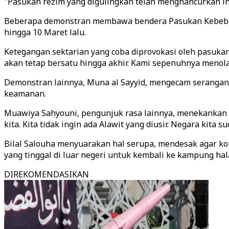
"Pasukan rezim yang digulingkan telah menghancurkan in
Beberapa demonstran membawa bendera Pasukan Kebebasa
hingga 10 Maret lalu.
Ketegangan sektarian yang coba diprovokasi oleh pasukan 
akan tetap bersatu hingga akhir. Kami sepenuhnya meno
Demonstran lainnya, Muna al Sayyid, mengecam serangan
keamanan.
Muawiya Sahyouni, pengunjuk rasa lainnya, menekankan 
kita. Kita tidak ingin ada Alawit yang diusir. Negara kita 
Bilal Salouha menyuarakan hal serupa, mendesak agar ko
yang tinggal di luar negeri untuk kembali ke kampung ha
DIREKOMENDASIKAN