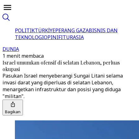
POLITIK
TÜRKİYE
PERANG GAZA
BISNIS DAN
TEKNOLOGI
OPINI
FITUR
ASIA
DUNIA
1 menit membaca
Israel umumkan ofensif di selatan Lebanon, perluas
okupasi
Pasukan Israel menyeberangi Sungai Litani selama
invasi darat yang diperluas di selatan Lebanon,
menargetkan infrastruktur dan posisi yang diduga
"militan".
Bagikan