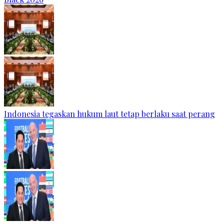
Indonesia tegaskan hukum laut tetap berlaku saat perang