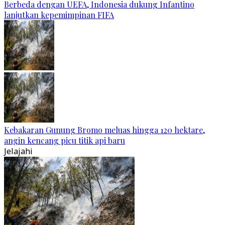
Berbeda dengan UEFA, Indonesia dukung Infantino
lanjutkan kepemimpinan FIFA
Kebakaran Gunung Bromo meluas hingga 120 hektare,
angin kencang picu titik api baru
Jelajahi