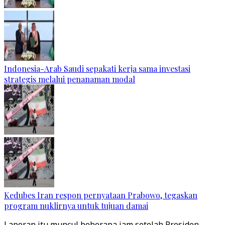
Indonesia-Arab Saudi sepakati kerja sama investasi
strategis melalui penanaman modal
Kedubes Iran respon pernyataan Prabowo, tegaskan
program nuklirnya untuk tujuan damai
Laporan itu muncul beberapa jam setelah Presiden