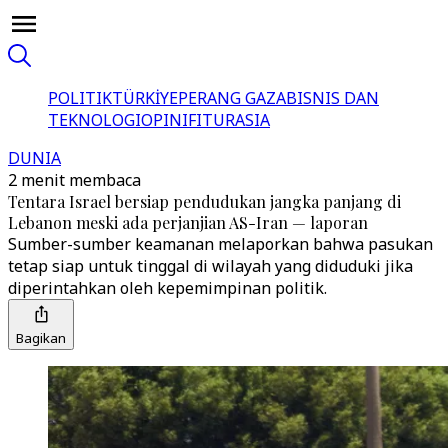
POLITIK
TÜRKİYE
PERANG GAZA
BISNIS DAN
TEKNOLOGI
OPINI
FITUR
ASIA
DUNIA
2 menit membaca
Tentara Israel bersiap pendudukan jangka panjang di
Lebanon meski ada perjanjian AS-Iran — laporan
Sumber-sumber keamanan melaporkan bahwa pasukan
tetap siap untuk tinggal di wilayah yang diduduki jika
diperintahkan oleh kepemimpinan politik.
Bagikan