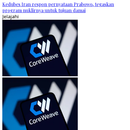
Kedubes Iran respon pernyataan Prabowo, tegaskan
program nuklirnya untuk tujuan damai
Jelajahi