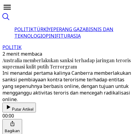
POLITIK
TÜRKİYE
PERANG GAZA
BISNIS DAN
TEKNOLOGI
OPINI
FITUR
ASIA
POLITIK
2 menit membaca
Australia memberlakukan sanksi terhadap jaringan teroris
supremasi kulit putih Terrorgram
Ini menandai pertama kalinya Canberra memberlakukan
sanksi pembiayaan kontra terorisme terhadap entitas
yang sepenuhnya berbasis online, dengan tujuan untuk
mengganggu aktivitas teroris dan mencegah radikalisasi
online.
Putar Artikel
00:00
Bagikan