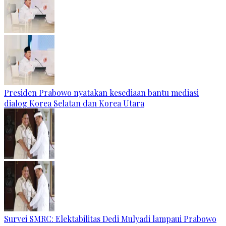
Presiden Prabowo nyatakan kesediaan bantu mediasi
dialog Korea Selatan dan Korea Utara
Survei SMRC: Elektabilitas Dedi Mulyadi lampaui Prabowo