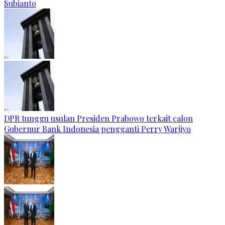
Subianto
DPR tunggu usulan Presiden Prabowo terkait calon
Gubernur Bank Indonesia pengganti Perry Warjiyo