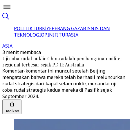
POLITIK
TÜRKİYE
PERANG GAZA
BISNIS DAN
TEKNOLOGI
OPINI
FITUR
ASIA
ASIA
3 menit membaca
Uji coba rudal nuklir China adalah pembangunan militer
regional terbesar sejak PD II: Australia
Komentar-komentar ini muncul setelah Beijing
mengatakan bahwa mereka telah berhasil meluncurkan
rudal strategis dari kapal selam nuklir, menandai uji
coba rudal strategis kedua mereka di Pasifik sejak
September 2024.
Bagikan