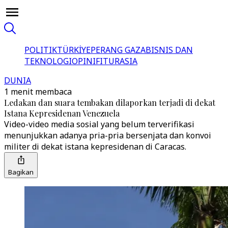
POLITIK
TÜRKİYE
PERANG GAZA
BISNIS DAN
TEKNOLOGI
OPINI
FITUR
ASIA
DUNIA
1 menit membaca
Ledakan dan suara tembakan dilaporkan terjadi di dekat
Istana Kepresidenan Venezuela
Video-video media sosial yang belum terverifikasi
menunjukkan adanya pria-pria bersenjata dan konvoi
militer di dekat istana kepresidenan di Caracas.
Bagikan