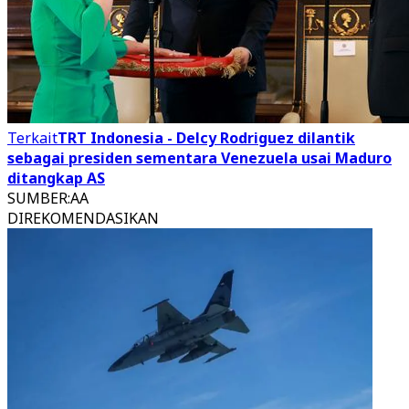
Terkait
TRT Indonesia - Delcy Rodriguez dilantik
sebagai presiden sementara Venezuela usai Maduro
ditangkap AS
SUMBER
:
AA
DIREKOMENDASIKAN