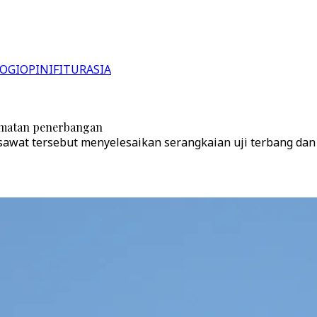
OGI
OPINI
FITUR
ASIA
lamatan penerbangan
esawat tersebut menyelesaikan serangkaian uji terbang dan