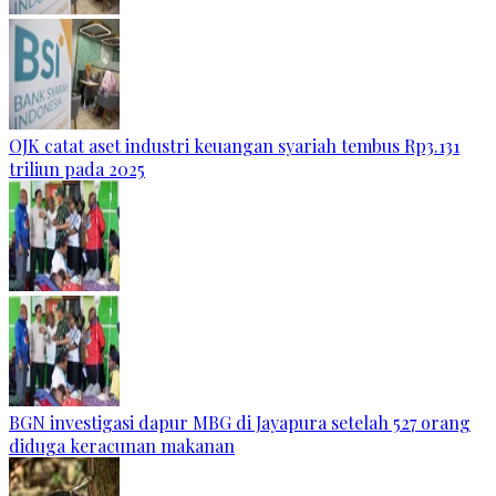
OJK catat aset industri keuangan syariah tembus Rp3.131
triliun pada 2025
BGN investigasi dapur MBG di Jayapura setelah 527 orang
diduga keracunan makanan