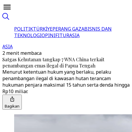
POLITIK
TÜRKİYE
PERANG GAZA
BISNIS DAN
TEKNOLOGI
OPINI
FITUR
ASIA
ASIA
2 menit membaca
Satgas Kehutanan tangkap 7 WNA China terkait
penambangan emas ilegal di Papua Tengah
Menurut ketentuan hukum yang berlaku, pelaku
penambangan ilegal di kawasan hutan terancam
hukuman penjara maksimal 15 tahun serta denda hingga
Rp10 miliar.
Bagikan