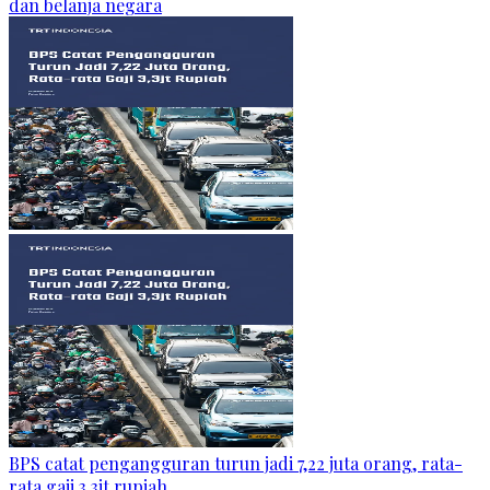
dan belanja negara
BPS catat pengangguran turun jadi 7,22 juta orang, rata-
rata gaji 3,3jt rupiah