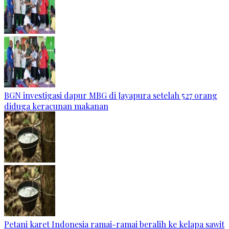
BGN investigasi dapur MBG di Jayapura setelah 527 orang
diduga keracunan makanan
Petani karet Indonesia ramai-ramai beralih ke kelapa sawit