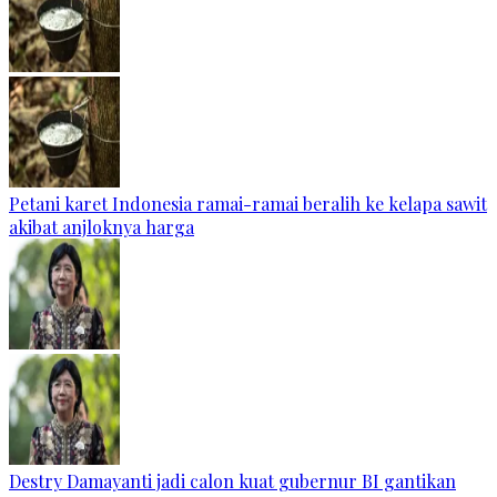
Petani karet Indonesia ramai-ramai beralih ke kelapa sawit
akibat anjloknya harga
Destry Damayanti jadi calon kuat gubernur BI gantikan