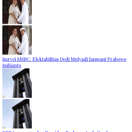
Survei SMRC: Elektabilitas Dedi Mulyadi lampaui Prabowo
Subianto