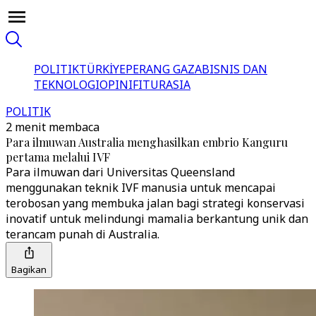
POLITIK
TÜRKİYE
PERANG GAZA
BISNIS DAN
TEKNOLOGI
OPINI
FITUR
ASIA
POLITIK
2 menit membaca
Para ilmuwan Australia menghasilkan embrio Kanguru
pertama melalui IVF
Para ilmuwan dari Universitas Queensland
menggunakan teknik IVF manusia untuk mencapai
terobosan yang membuka jalan bagi strategi konservasi
inovatif untuk melindungi mamalia berkantung unik dan
terancam punah di Australia.
Bagikan