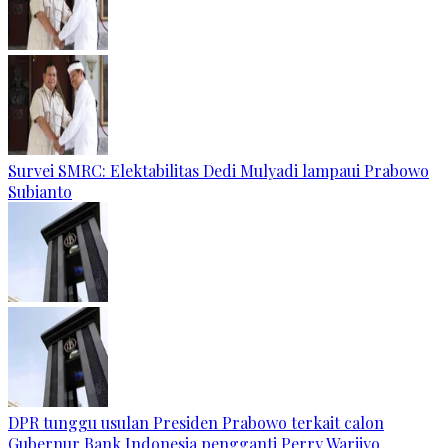
Survei SMRC: Elektabilitas Dedi Mulyadi lampaui Prabowo
Subianto
DPR tunggu usulan Presiden Prabowo terkait calon
Gubernur Bank Indonesia pengganti Perry Warjiyo