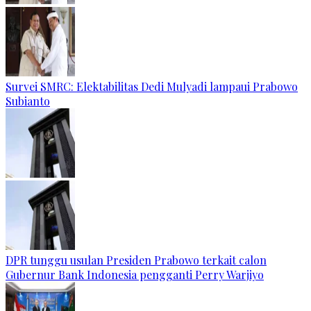
Survei SMRC: Elektabilitas Dedi Mulyadi lampaui Prabowo
Subianto
DPR tunggu usulan Presiden Prabowo terkait calon
Gubernur Bank Indonesia pengganti Perry Warjiyo