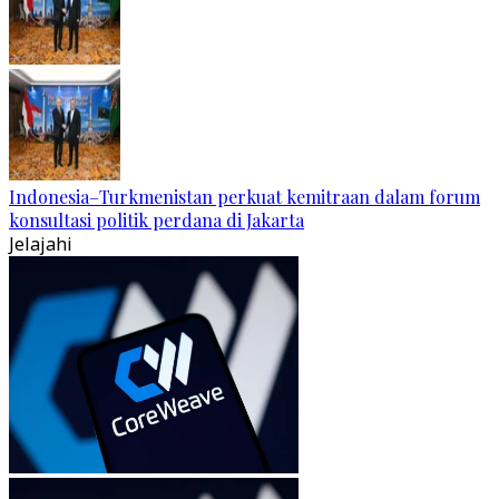
Indonesia–Turkmenistan perkuat kemitraan dalam forum
konsultasi politik perdana di Jakarta
Jelajahi