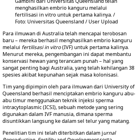
Gambini dari Universitas Queensland telah
menghasilkan embrio kanguru melalui
fertilisasi in vitro untuk pertama kalinya. /
Foto: Universitas Queensland / User Upload
Para ilmuwan di Australia telah mencapai terobosan
baru – mereka berhasil menghasilkan embrio kanguru
melalui
fertilisasi in vitro
(IVF) untuk pertama kalinya.
Menurut mereka, pengembangan ini dapat membantu
konservasi hewan yang terancam punah – hal yang
sangat penting bagi Australia, yang telah kehilangan 38
spesies akibat kepunahan sejak masa kolonisasi.
Tim yang dipimpin oleh para ilmuwan dari University of
Queensland berhasil menciptakan embrio kanguru abu-
abu timur menggunakan teknik injeksi sperma
intracytoplasmic (ICSI), sebuah metode yang sering
digunakan dalam IVF manusia, dimana sperma
disuntikkan langsung ke dalam sel telur yang matang.
Penelitian tim ini telah diterbitkan dalam j
urnal
Reproduction, Fertility and Development
serta