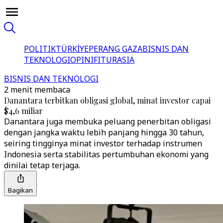
POLITIK
TÜRKİYE
PERANG GAZA
BISNIS DAN
TEKNOLOGI
OPINI
FITUR
ASIA
BISNIS DAN TEKNOLOGI
2 menit membaca
Danantara terbitkan obligasi global, minat investor capai
$4,6 miliar
Danantara juga membuka peluang penerbitan obligasi
dengan jangka waktu lebih panjang hingga 30 tahun,
seiring tingginya minat investor terhadap instrumen
Indonesia serta stabilitas pertumbuhan ekonomi yang
dinilai tetap terjaga.
Bagikan