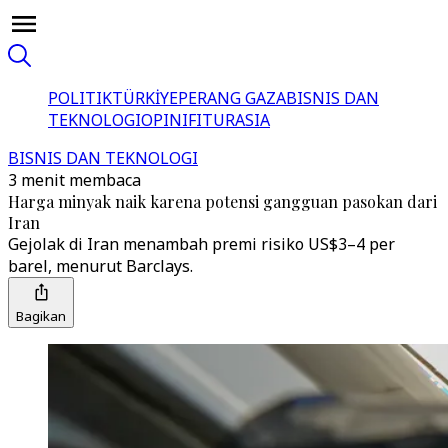
POLITIK
TÜRKİYE
PERANG GAZA
BISNIS DAN
TEKNOLOGI
OPINI
FITUR
ASIA
BISNIS DAN TEKNOLOGI
3 menit membaca
Harga minyak naik karena potensi gangguan pasokan dari
Iran
Gejolak di Iran menambah premi risiko US$3–4 per
barel, menurut Barclays.
Bagikan