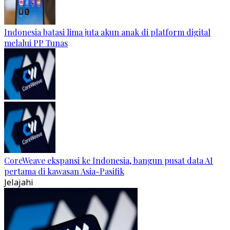
Indonesia batasi lima juta akun anak di platform digital
melalui PP Tunas
CoreWeave ekspansi ke Indonesia, bangun pusat data AI
pertama di kawasan Asia-Pasifik
Jelajahi