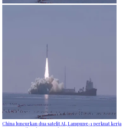
China luncurkan dua satelit AI, Lampung-1 perkuat kerja