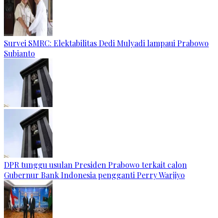
Survei SMRC: Elektabilitas Dedi Mulyadi lampaui Prabowo
Subianto
DPR tunggu usulan Presiden Prabowo terkait calon
Gubernur Bank Indonesia pengganti Perry Warjiyo