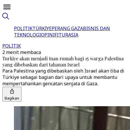
POLITIK
TÜRKİYE
PERANG GAZA
BISNIS DAN
TEKNOLOGI
OPINI
FITUR
ASIA
POLITIK
2 menit membaca
Turkiye akan menjadi tuan rumah bagi 15 warga Palestina
yang dibebaskan dari tahanan Israel
Para Palestina yang dibebaskan oleh Israel akan tiba di
Türkiye sebagai bagian dari upaya untuk membantu
mempertahankan gencatan senjata di Gaza.
Bagikan