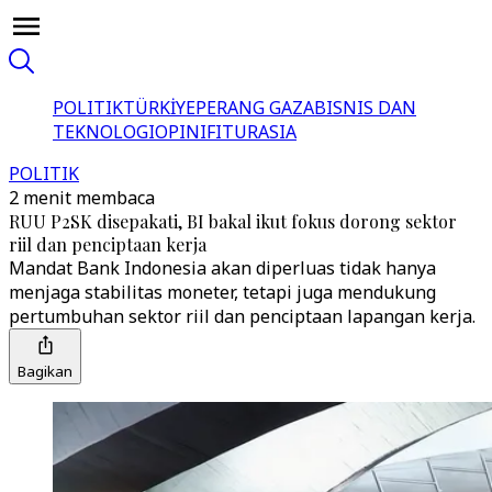
POLITIK
TÜRKİYE
PERANG GAZA
BISNIS DAN
TEKNOLOGI
OPINI
FITUR
ASIA
POLITIK
2 menit membaca
RUU P2SK disepakati, BI bakal ikut fokus dorong sektor
riil dan penciptaan kerja
Mandat Bank Indonesia akan diperluas tidak hanya
menjaga stabilitas moneter, tetapi juga mendukung
pertumbuhan sektor riil dan penciptaan lapangan kerja.
Bagikan