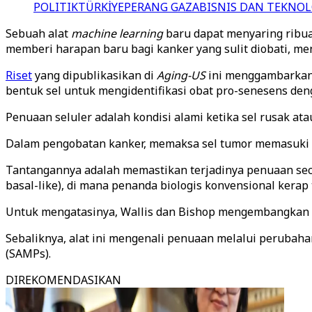
POLITIK
TÜRKİYE
PERANG GAZA
BISNIS DAN TEKNOL
Sebuah alat
machine learning
baru dapat menyaring rib
memberi harapan baru bagi kanker yang sulit diobati, men
Riset
yang dipublikasikan di
Aging-US
ini menggambarka
bentuk sel untuk mengidentifikasi obat pro-senesens den
Penuaan seluler adalah kondisi alami ketika sel rusak a
Dalam pengobatan kanker, memaksa sel tumor memasuki 
Tantangannya adalah memastikan terjadinya penuaan sec
basal-like), di mana penanda biologis konvensional kerap t
Untuk mengatasinya, Wallis dan Bishop mengembangkan 
Sebaliknya, alat ini mengenali penuaan melalui perubah
(SAMPs).
DIREKOMENDASIKAN