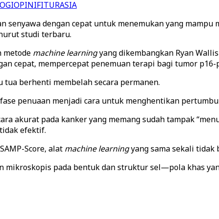
OGI
OPINI
FITUR
ASIA
uan senyawa dengan cepat untuk menemukan yang mampu 
urut studi terbaru.
n metode
machine learning
yang dikembangkan Ryan Wallis 
gan cepat, mempercepat penemuan terapi bagi tumor p16-pos
tau tua berhenti membelah secara permanen.
fase penuaan menjadi cara untuk menghentikan pertumbu
ara akurat pada kanker yang memang sudah tampak “menua
idak efektif.
SAMP-Score, alat
machine learning
yang sama sekali tidak 
an mikroskopis pada bentuk dan struktur sel—pola khas ya