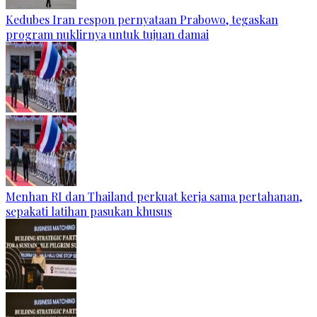
Kedubes Iran respon pernyataan Prabowo, tegaskan
program nuklirnya untuk tujuan damai
Menhan RI dan Thailand perkuat kerja sama pertahanan,
sepakati latihan pasukan khusus