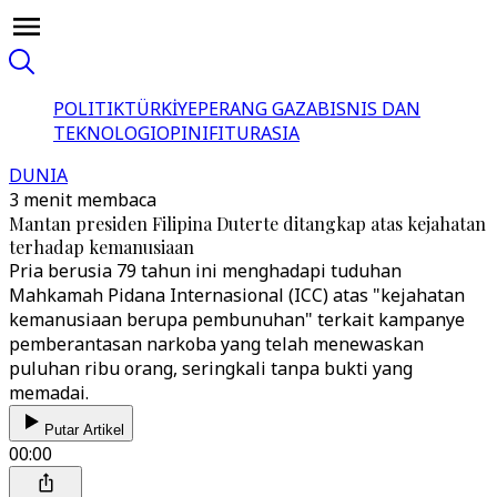
POLITIK
TÜRKİYE
PERANG GAZA
BISNIS DAN
TEKNOLOGI
OPINI
FITUR
ASIA
DUNIA
3 menit membaca
Mantan presiden Filipina Duterte ditangkap atas kejahatan
terhadap kemanusiaan
Pria berusia 79 tahun ini menghadapi tuduhan
Mahkamah Pidana Internasional (ICC) atas "kejahatan
kemanusiaan berupa pembunuhan" terkait kampanye
pemberantasan narkoba yang telah menewaskan
puluhan ribu orang, seringkali tanpa bukti yang
memadai.
Putar Artikel
00:00