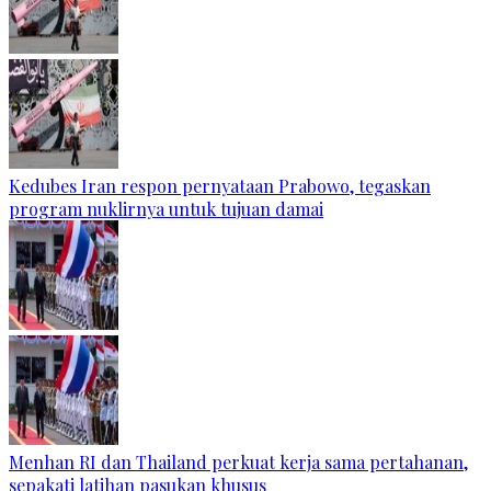
Kedubes Iran respon pernyataan Prabowo, tegaskan
program nuklirnya untuk tujuan damai
Menhan RI dan Thailand perkuat kerja sama pertahanan,
sepakati latihan pasukan khusus