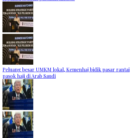
Peluang besar UMKM lokal, Kemenhaj bidik pasar rantai
pasok haji di Arab Saudi