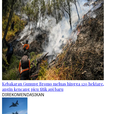
Kebakaran Gunung Bromo meluas hingga 120 hektare,
angin kencang picu titik api baru
DIREKOMENDASIKAN