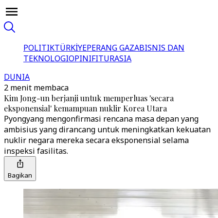
POLITIK
TÜRKİYE
PERANG GAZA
BISNIS DAN
TEKNOLOGI
OPINI
FITUR
ASIA
DUNIA
2 menit membaca
Kim Jong-un berjanji untuk memperluas 'secara
eksponensial' kemampuan nuklir Korea Utara
Pyongyang mengonfirmasi rencana masa depan yang
ambisius yang dirancang untuk meningkatkan kekuatan
nuklir negara mereka secara eksponensial selama
inspeksi fasilitas.
Bagikan