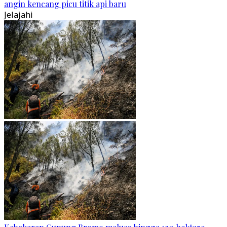
angin kencang picu titik api baru
Jelajahi