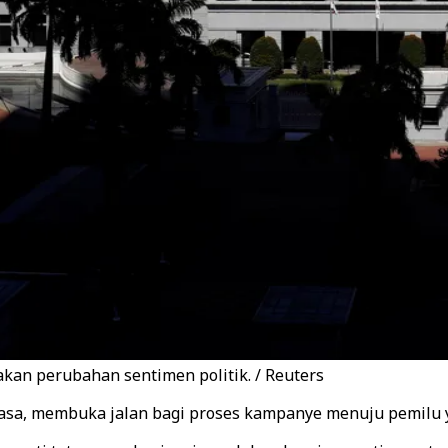
kan perubahan sentimen politik. / Reuters
a, membuka jalan bagi proses kampanye menuju pemilu y