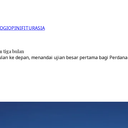
OGI
OPINI
FITUR
ASIA
 tiga bulan
lan ke depan, menandai ujian besar pertama bagi Perdana