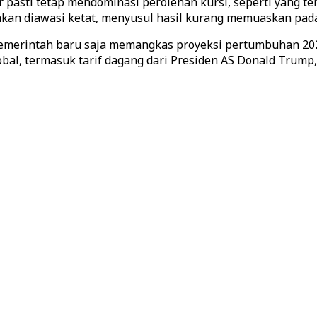
 pasti tetap mendominasi perolehan kursi, seperti yang te
 akan diawasi ketat, menyusul hasil kurang memuaskan pad
Pemerintah baru saja memangkas proyeksi pertumbuhan 2025
obal, termasuk tarif dagang dari Presiden AS Donald Trum