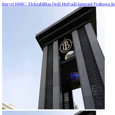
Survei SMRC: Elektabilitas Dedi Mulyadi lampaui Prabowo S