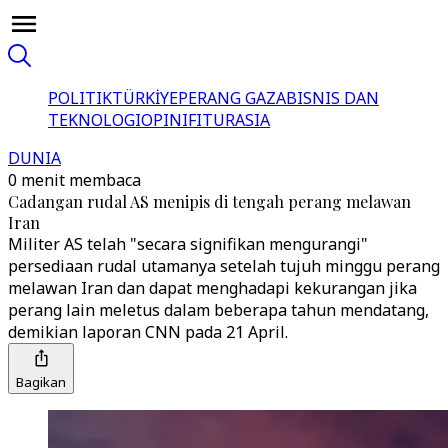
POLITIK
TÜRKİYE
PERANG GAZA
BISNIS DAN
TEKNOLOGI
OPINI
FITUR
ASIA
DUNIA
0 menit membaca
Cadangan rudal AS menipis di tengah perang melawan
Iran
Militer AS telah "secara signifikan mengurangi"
persediaan rudal utamanya setelah tujuh minggu perang
melawan Iran dan dapat menghadapi kekurangan jika
perang lain meletus dalam beberapa tahun mendatang,
demikian laporan CNN pada 21 April.
Bagikan