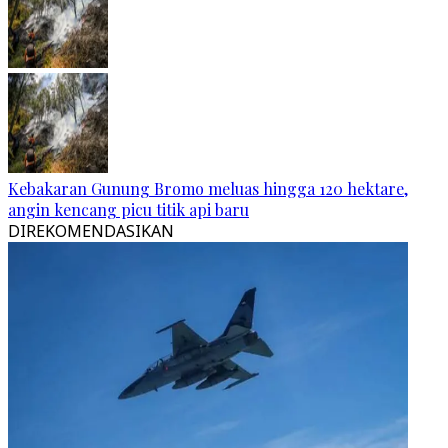
Kebakaran Gunung Bromo meluas hingga 120 hektare,
angin kencang picu titik api baru
DIREKOMENDASIKAN