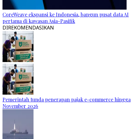
CoreWeave ekspansi ke Indonesia, bangun pusat data AI
pertama di kawasan Asia-Pasifik
DIREKOMENDASIKAN
Pemerintah tunda penerapan pajak e-commerce hingga
November 2026