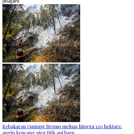
Jelajahi
Kebakaran Gunung Bromo meluas hingga 120 hektare,
angin kencang picu titik api baru