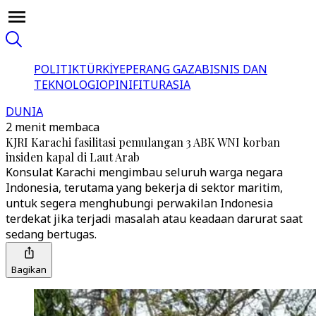
POLITIK
TÜRKİYE
PERANG GAZA
BISNIS DAN
TEKNOLOGI
OPINI
FITUR
ASIA
DUNIA
2 menit membaca
KJRI Karachi fasilitasi pemulangan 3 ABK WNI korban
insiden kapal di Laut Arab
Konsulat Karachi mengimbau seluruh warga negara
Indonesia, terutama yang bekerja di sektor maritim,
untuk segera menghubungi perwakilan Indonesia
terdekat jika terjadi masalah atau keadaan darurat saat
sedang bertugas.
Bagikan