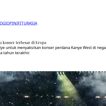
OGI
OPINI
FITUR
ASIA
tu konser terbesar di Eropa
ye untuk menyaksikan konser perdana Kanye West di negara
 tahun terakhir.