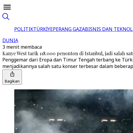
POLITIK
TÜRKİYE
PERANG GAZA
BISNIS DAN TEKNOL
DUNIA
3 menit membaca
Kanye West tarik 118.000 penonton di Istanbul, jadi salah sa
Penggemar dari Eropa dan Timur Tengah terbang ke Türki
menjadikannya salah satu konser terbesar dalam beberapa
Bagikan