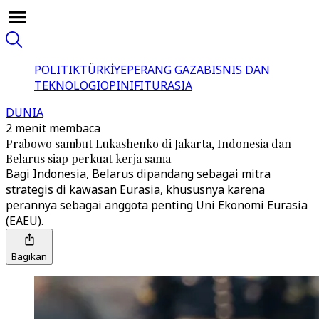
POLITIK
TÜRKİYE
PERANG GAZA
BISNIS DAN
TEKNOLOGI
OPINI
FITUR
ASIA
DUNIA
2 menit membaca
Prabowo sambut Lukashenko di Jakarta, Indonesia dan
Belarus siap perkuat kerja sama
Bagi Indonesia, Belarus dipandang sebagai mitra
strategis di kawasan Eurasia, khususnya karena
perannya sebagai anggota penting Uni Ekonomi Eurasia
(EAEU).
Bagikan