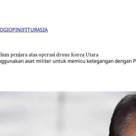
OGI
OPINI
FITUR
ASIA
hun penjara atas operasi drone Korea Utara
unakan aset militer untuk memicu ketegangan dengan Py