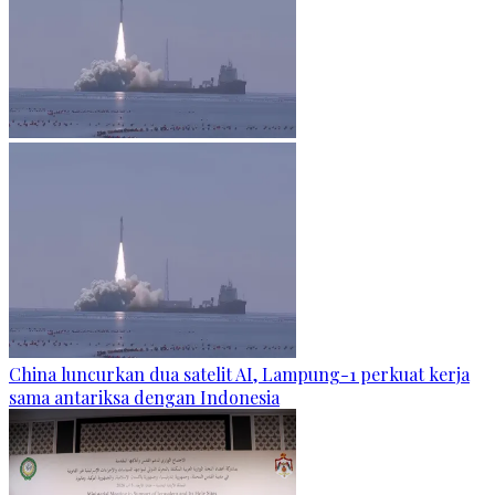
China luncurkan dua satelit AI, Lampung-1 perkuat kerja
sama antariksa dengan Indonesia