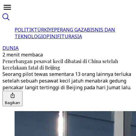
POLITIK
TÜRKİYE
PERANG GAZA
BISNIS DAN
TEKNOLOGI
OPINI
FITUR
ASIA
DUNIA
2 menit membaca
Penerbangan pesawat kecil dibatasi di China setelah
kecelakaan fatal di Beijing
Seorang pilot tewas sementara 13 orang lainnya terluka
setelah sebuah pesawat kecil jatuh menabrak gedung
pencakar langit tertinggi di Beijing pada hari Jumat lalu.
Bagikan