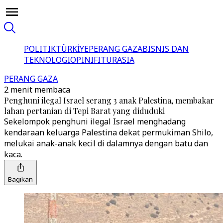
POLITIK
TÜRKİYE
PERANG GAZA
BISNIS DAN
TEKNOLOGI
OPINI
FITUR
ASIA
PERANG GAZA
2 menit membaca
Penghuni ilegal Israel serang 3 anak Palestina, membakar
lahan pertanian di Tepi Barat yang diduduki
Sekelompok penghuni ilegal Israel menghadang
kendaraan keluarga Palestina dekat permukiman Shilo,
melukai anak-anak kecil di dalamnya dengan batu dan
kaca.
Bagikan