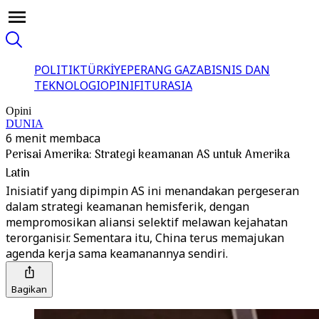
POLITIK
TÜRKİYE
PERANG GAZA
BISNIS DAN
TEKNOLOGI
OPINI
FITUR
ASIA
Opini
DUNIA
6 menit membaca
Perisai Amerika: Strategi keamanan AS untuk Amerika
Latin
Inisiatif yang dipimpin AS ini menandakan pergeseran
dalam strategi keamanan hemisferik, dengan
mempromosikan aliansi selektif melawan kejahatan
terorganisir. Sementara itu, China terus memajukan
agenda kerja sama keamanannya sendiri.
Bagikan