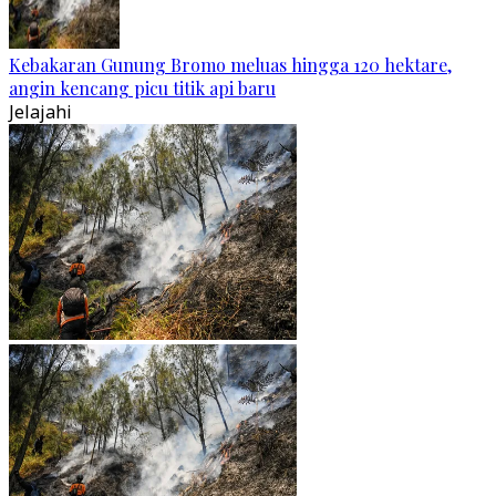
Kebakaran Gunung Bromo meluas hingga 120 hektare,
angin kencang picu titik api baru
Jelajahi