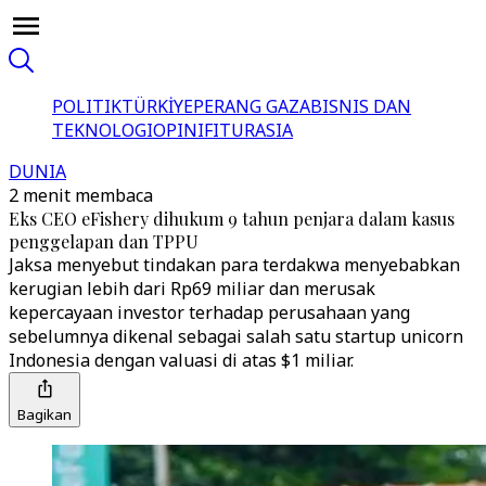
POLITIK
TÜRKİYE
PERANG GAZA
BISNIS DAN
TEKNOLOGI
OPINI
FITUR
ASIA
DUNIA
2 menit membaca
Eks CEO eFishery dihukum 9 tahun penjara dalam kasus
penggelapan dan TPPU
Jaksa menyebut tindakan para terdakwa menyebabkan
kerugian lebih dari Rp69 miliar dan merusak
kepercayaan investor terhadap perusahaan yang
sebelumnya dikenal sebagai salah satu startup unicorn
Indonesia dengan valuasi di atas $1 miliar.
Bagikan