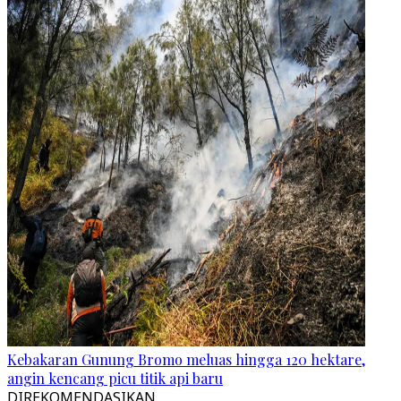
Kebakaran Gunung Bromo meluas hingga 120 hektare,
angin kencang picu titik api baru
DIREKOMENDASIKAN