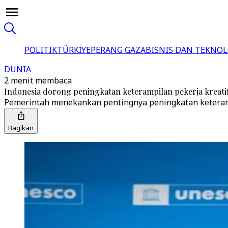
POLITIK
TÜRKİYE
PERANG GAZA
BISNIS DAN TEKNOL
DUNIA
2 menit membaca
Indonesia dorong peningkatan keterampilan pekerja kreat
Pemerintah menekankan pentingnya peningkatan keterampil
Bagikan