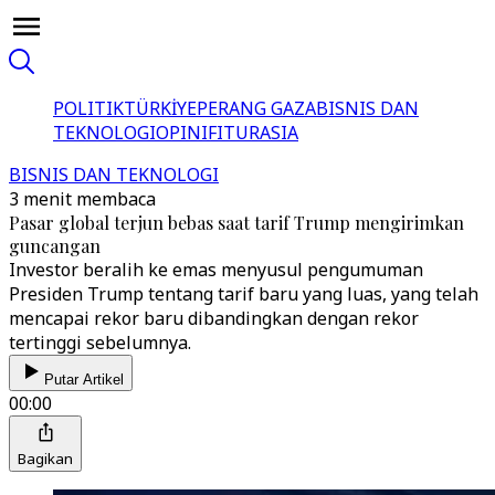
POLITIK
TÜRKİYE
PERANG GAZA
BISNIS DAN
TEKNOLOGI
OPINI
FITUR
ASIA
BISNIS DAN TEKNOLOGI
3 menit membaca
Pasar global terjun bebas saat tarif Trump mengirimkan
guncangan
Investor beralih ke emas menyusul pengumuman
Presiden Trump tentang tarif baru yang luas, yang telah
mencapai rekor baru dibandingkan dengan rekor
tertinggi sebelumnya.
Putar Artikel
00:00
Bagikan