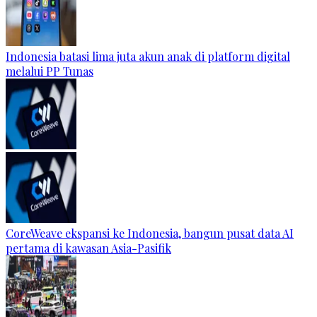
Indonesia batasi lima juta akun anak di platform digital
melalui PP Tunas
CoreWeave ekspansi ke Indonesia, bangun pusat data AI
pertama di kawasan Asia-Pasifik